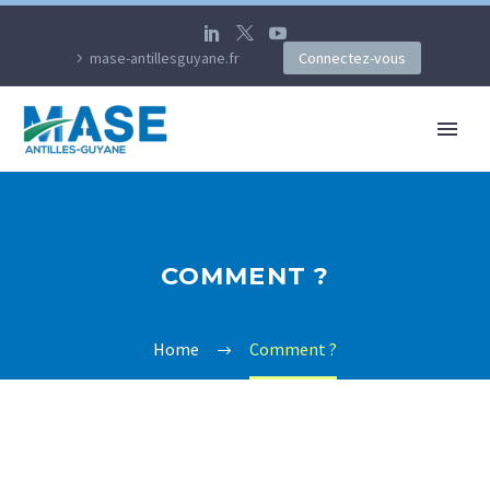
mase-antillesguyane.fr
Connectez-vous
COMMENT ?
Home
Comment ?