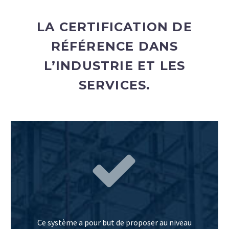
LA CERTIFICATION DE
RÉFÉRENCE DANS
L’INDUSTRIE ET LES
SERVICES.


Ce système a pour but de proposer au niveau