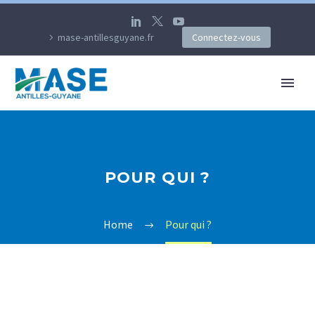
mase-antillesguyane.fr
Connectez-vous
POUR QUI ?
Home
Pour qui ?